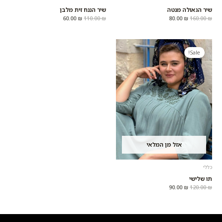
שיר הגאולה מנטה
שיר הננח זית מלבן
60.00
₪
110.00
₪
80.00
₪
160.00
₪
המחיר
המחיר
המקורי
הנוכחי
Sale!
היה:
הוא:
90.00 ₪.
120.00 ₪.
אזל מן המלאי
כללי
תו שלישי
90.00
₪
120.00
₪