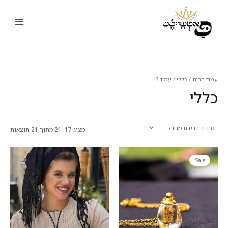
ילוג
Main
תוכן
Menu
עמוד הבית
/
כללי
/ עמוד 3
כללי
מציג 17–21 מתוך 21 תוצאות
המחיר
המחיר
המקורי
הנוכחי
Sale!
היה:
הוא:
50.00 ₪.
72.00 ₪.