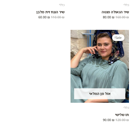
כללי
כללי
שיר הגאולה מנטה
שיר הננח זית מלבן
60.00
₪
110.00
₪
80.00
₪
160.00
₪
המחיר
המחיר
המקורי
הנוכחי
Sale!
היה:
הוא:
90.00 ₪.
120.00 ₪.
אזל מן המלאי
כללי
תו שלישי
90.00
₪
120.00
₪