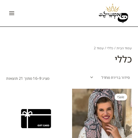
ילוג
Main
תוכן
Menu
עמוד הבית
/
כללי
/ עמוד 2
כללי
מציג 9–16 מתוך 21 תוצאות
המחיר
המחיר
המקורי
הנוכחי
Sale!
היה:
הוא:
80.00 ₪.
140.00 ₪.